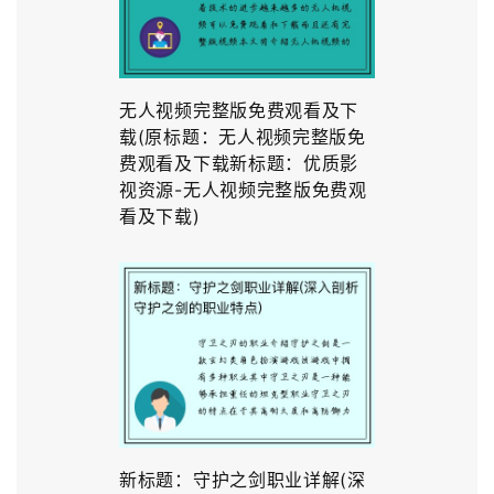
无人视频完整版免费观看及下
载(原标题：无人视频完整版免
费观看及下载新标题：优质影
视资源-无人视频完整版免费观
看及下载)
新标题：守护之剑职业详解(深