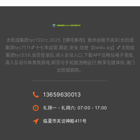
太阳成集团tyc122cc,2025【哪吒推荐】我命由我不由天!太阳成
集团tyc7111💕十七年运营,稳定,安全,信誉【baidu.ag】💕太阳成
集团tyc539,会员登录后,进入全站入口,下载APP后畅玩电子竞技,
真人互动与体育类游戏,网页与手机版流畅运行,畅享无缝体验,澳门
太阳城官网。
13659630013
礼拜一 - 礼拜六: 07:00 - 17:00
临夏市关访神殿411号