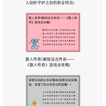
入剖析守护之剑的职业特点)
散人传奇(解锁远古传说——
《散人传奇》游戏全攻略)