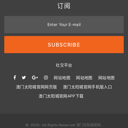
订阅
Enter Your E-mail
SUBSCRIBE
社交平台
网站地图
网站地图
网站地图
澳门太阳城官网网页版
澳门太阳城官网手机版入口
澳门太阳城官网APP下载
©
2026
- All Rights Reserved
澳门太阳城官网
.