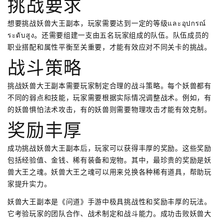
挑战要求
想要挑战妖兽大王副本，玩家需要达到一定的等级และอุปกรณ์
ระดับสูง。还需要组建一支由五名玩家组成的队伍。队伍成员的
职业搭配和属性平衡至关重要，才能有效应对不同关卡的挑战。
战斗策略
挑战妖兽大王副本需要玩家制定合理的战斗策略。每个妖兽都有
不同的弱点和技能，玩家需要根据实际情况调整战术。例如，有
的妖兽惧怕法术攻击，有的妖兽则需要物理攻击才能有效克制。
奖励丰厚
成功挑战妖兽大王副本后，玩家可以获得丰厚的奖励。这些奖励
包括经验值、金钱、稀有装备和宠物。其中，最珍贵的奖励是妖
兽大王之魂。妖兽大王之魂可以用来兑换各种稀有道具，帮助玩
家提升实力。
妖兽大王副本是《问道》手游中极具挑战性和奖励丰厚的玩法。
它考验玩家的团队合作、战术制定和战斗能力。成功击败妖兽大