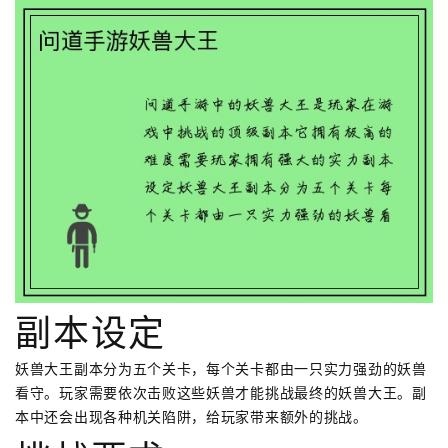
副本设定
妖兽大王副本分为五个关卡，每个关卡都由一只实力强劲的妖兽
看守。玩家需要依次击败这些妖兽才能挑战最终的妖兽大王。副
本中还会出现各种机关陷阱，给玩家带来额外的挑战。