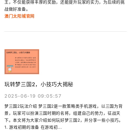
王，不仅能获得丰厚的奖励，还能提升玩家的实力，为后续的挑
战做好准备。
澳门太阳城官网
玩转梦三国2，小技巧大揭秘
2025-06-19 09:05:57
梦三国2玩法介绍 梦三国2是一款策略类手机游戏，以三国为背
景，玩家可以扮演三国时期的名将，组建自己的势力，征战天
下。本文将为大家介绍如何玩好梦三国2，并分享一些小技巧。
1. 游戏初期的准备 在游戏初...