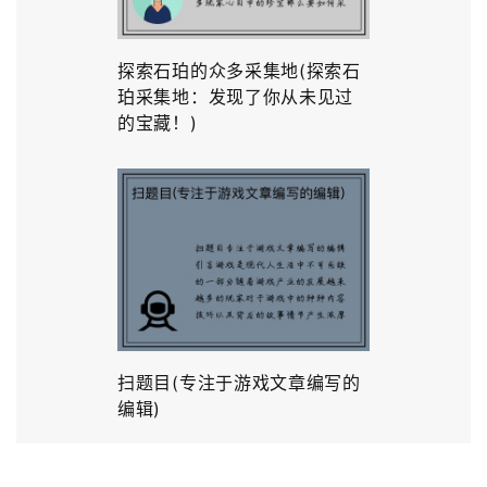
探索石珀的众多采集地(探索石
珀采集地：发现了你从未见过
的宝藏！)
扫题目(专注于游戏文章编写的
编辑)