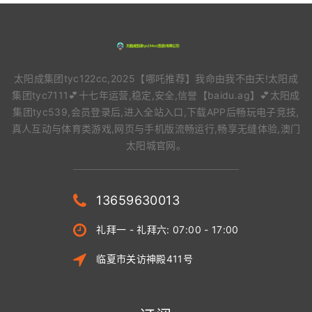
太阳成集团tyc122cc,2025【哪吒推荐】我命由我不由天!太阳成
集团tyc7111💕十七年运营,稳定,安全,信誉【baidu.ag】💕太阳成
集团tyc539,会员登录后,进入全站入口,下载APP后畅玩电子竞技,
真人互动与体育类游戏,网页与手机版流畅运行,畅享无缝体验,澳门
太阳城官网。
13659630013
礼拜一 - 礼拜六: 07:00 - 17:00
临夏市关访神殿411号