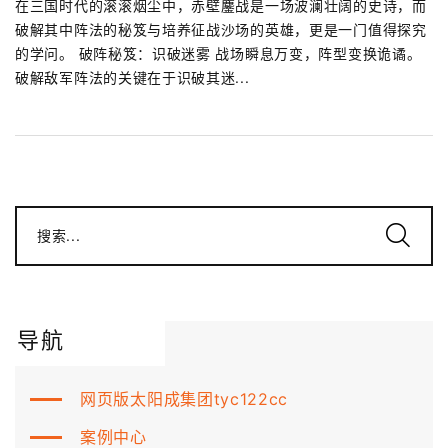
在三国时代的滚滚烟尘中，赤壁鏖战是一场波澜壮阔的史诗，而
破解其中阵法的秘笈与培养征战沙场的英雄，更是一门值得探究
的学问。 破阵秘笈：识破迷雾 战场瞬息万变，阵型变换诡谲。
破解敌军阵法的关键在于识破其迷...
搜索...
导航
网页版太阳成集团tyc122cc
案例中心