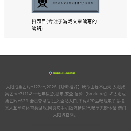
扫题目(专注于游戏文章编写的
编辑)
太阳成集团tyc122cc,2025【哪吒推荐】我命由我不由天!太阳成
集团tyc7111💕十七年运营,稳定,安全,信誉【baidu.ag】💕太阳成
集团tyc539,会员登录后,进入全站入口,下载APP后畅玩电子竞技,
真人互动与体育类游戏,网页与手机版流畅运行,畅享无缝体验,澳门
太阳城官网。