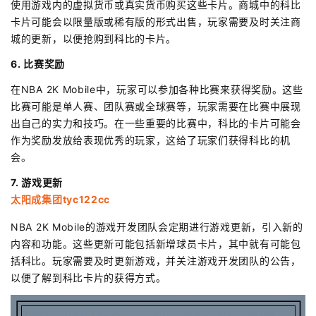
使用游戏内的虚拟货币或真实货币购买这些卡片。商城中的科比
卡片可能会以限量版或稀有版的形式出售，玩家需要及时关注商
城的更新，以便抢购到科比的卡片。
6. 比赛奖励
在NBA 2K Mobile中，玩家可以参加各种比赛来获得奖励。这些
比赛可能是单人赛、团队赛或全球赛等，玩家需要在比赛中展现
出自己的实力和技巧。在一些重要的比赛中，科比的卡片可能会
作为奖励发放给表现优秀的玩家，这给了玩家们获得科比的机
会。
7. 游戏更新
太阳成集团tyc122cc
NBA 2K Mobile的游戏开发团队会定期进行游戏更新，引入新的
内容和功能。这些更新可能包括新增球员卡片，其中就有可能包
括科比。玩家需要及时更新游戏，并关注游戏开发团队的公告，
以便了解到科比卡片的获得方式。