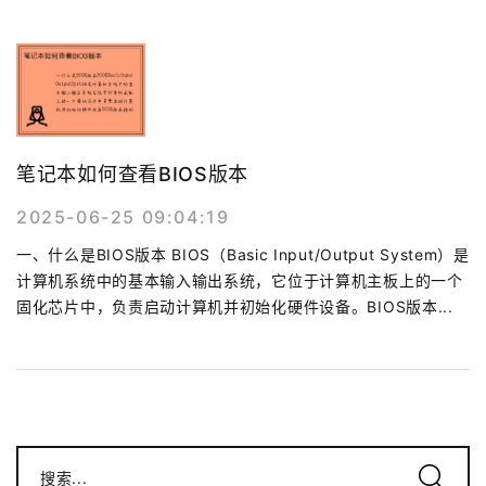
笔记本如何查看BIOS版本
2025-06-25 09:04:19
一、什么是BIOS版本 BIOS（Basic Input/Output System）是
计算机系统中的基本输入输出系统，它位于计算机主板上的一个
固化芯片中，负责启动计算机并初始化硬件设备。BIOS版本...
搜索...