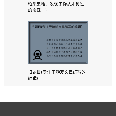
珀采集地：发现了你从未见过
的宝藏！)
扫题目(专注于游戏文章编写的
编辑)