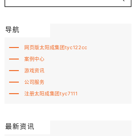
导航
网页版太阳成集团tyc122cc
案例中心
游戏资讯
公司服务
注册太阳成集团tyc7111
最新资讯