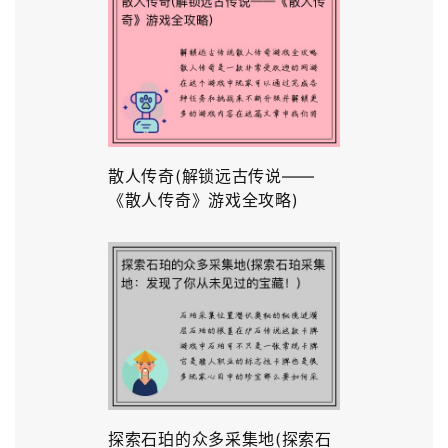
散人传奇(解锁远古传说——
《散人传奇》游戏全攻略)
探索石珀的众多采集地(探索石