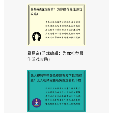
易易亲(游戏编辑：为你推荐最
佳游戏攻略)