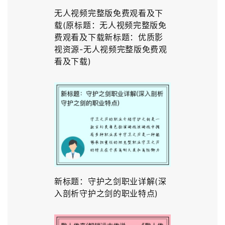
无人视频完整版免费观看及下
载(原标题：无人视频完整版免
费观看及下载新标题：优质影
视资源-无人视频完整版免费观
看及下载)
新标题：守护之剑职业详解(深
入剖析守护之剑的职业特点)