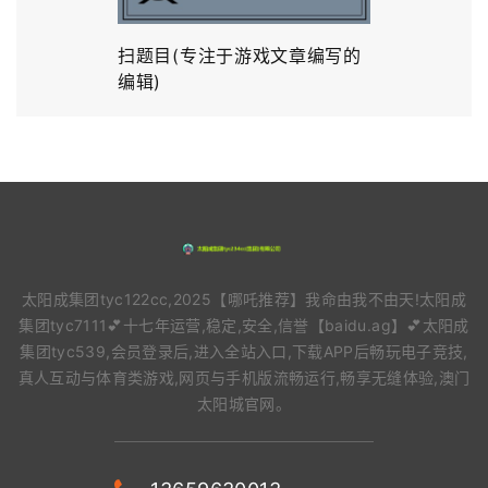
扫题目(专注于游戏文章编写的
编辑)
太阳成集团tyc122cc,2025【哪吒推荐】我命由我不由天!太阳成
集团tyc7111💕十七年运营,稳定,安全,信誉【baidu.ag】💕太阳成
集团tyc539,会员登录后,进入全站入口,下载APP后畅玩电子竞技,
真人互动与体育类游戏,网页与手机版流畅运行,畅享无缝体验,澳门
太阳城官网。