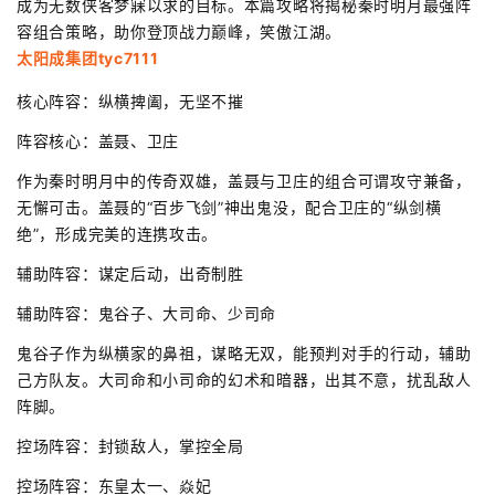
成为无数侠客梦寐以求的目标。本篇攻略将揭秘秦时明月最强阵
容组合策略，助你登顶战力巅峰，笑傲江湖。
太阳成集团tyc7111
核心阵容：纵横捭阖，无坚不摧
阵容核心：盖聂、卫庄
作为秦时明月中的传奇双雄，盖聂与卫庄的组合可谓攻守兼备，
无懈可击。盖聂的“百步飞剑”神出鬼没，配合卫庄的“纵剑横
绝”，形成完美的连携攻击。
辅助阵容：谋定后动，出奇制胜
辅助阵容：鬼谷子、大司命、少司命
鬼谷子作为纵横家的鼻祖，谋略无双，能预判对手的行动，辅助
己方队友。大司命和小司命的幻术和暗器，出其不意，扰乱敌人
阵脚。
控场阵容：封锁敌人，掌控全局
控场阵容：东皇太一、焱妃