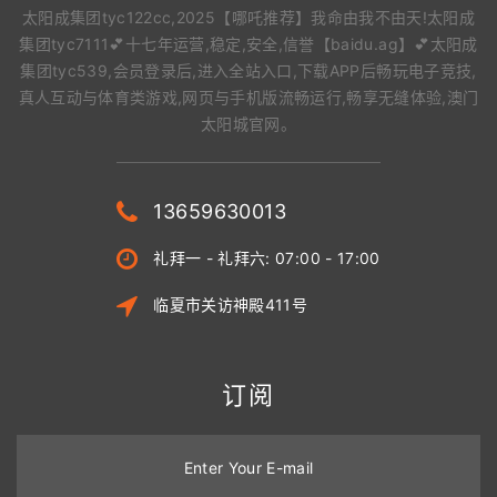
太阳成集团tyc122cc,2025【哪吒推荐】我命由我不由天!太阳成
集团tyc7111💕十七年运营,稳定,安全,信誉【baidu.ag】💕太阳成
集团tyc539,会员登录后,进入全站入口,下载APP后畅玩电子竞技,
真人互动与体育类游戏,网页与手机版流畅运行,畅享无缝体验,澳门
太阳城官网。
13659630013
礼拜一 - 礼拜六: 07:00 - 17:00
临夏市关访神殿411号
订阅
Enter Your E-mail