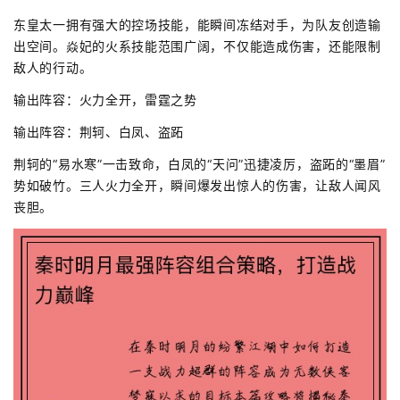
东皇太一拥有强大的控场技能，能瞬间冻结对手，为队友创造输
出空间。焱妃的火系技能范围广阔，不仅能造成伤害，还能限制
敌人的行动。
输出阵容：火力全开，雷霆之势
输出阵容：荆轲、白凤、盗跖
荆轲的“易水寒”一击致命，白凤的“天问”迅捷凌厉，盗跖的“墨眉”
势如破竹。三人火力全开，瞬间爆发出惊人的伤害，让敌人闻风
丧胆。