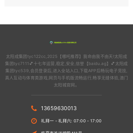
太阳成集团tyc122cc,2025【哪吒推荐】我命由我不由天!太阳成
集团tyc7111💕十七年运营,稳定,安全,信誉【baidu.ag】💕太阳成
集团tyc539,会员登录后,进入全站入口,下载APP后畅玩电子竞技,
真人互动与体育类游戏,网页与手机版流畅运行,畅享无缝体验,澳门
太阳城官网。
13659630013
礼拜一 - 礼拜六: 07:00 - 17:00