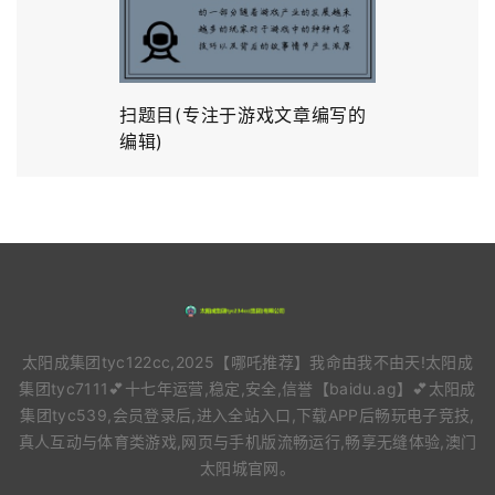
扫题目(专注于游戏文章编写的
编辑)
太阳成集团tyc122cc,2025【哪吒推荐】我命由我不由天!太阳成
集团tyc7111💕十七年运营,稳定,安全,信誉【baidu.ag】💕太阳成
集团tyc539,会员登录后,进入全站入口,下载APP后畅玩电子竞技,
真人互动与体育类游戏,网页与手机版流畅运行,畅享无缝体验,澳门
太阳城官网。