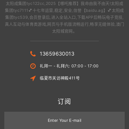
太阳成集团tyc122cc,2025【哪吒推荐】我命由我不由天!太阳成
集团tyc7111💕十七年运营,稳定,安全,信誉【baidu.ag】💕太阳成
集团tyc539,会员登录后,进入全站入口,下载APP后畅玩电子竞技,
真人互动与体育类游戏,网页与手机版流畅运行,畅享无缝体验,澳门
太阳城官网。
13659630013
礼拜一 - 礼拜六: 07:00 - 17:00
临夏市关访神殿411号
订阅
Enter Your E-mail