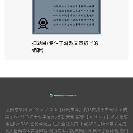
扫题目(专注于游戏文章编写的
编辑)
太阳成集团tyc122cc,2025【哪吒推荐】我命由我不由天!太阳成
集团tyc7111💕十七年运营,稳定,安全,信誉【baidu.ag】💕太阳成
集团tyc539,会员登录后,进入全站入口,下载APP后畅玩电子竞技,
真人互动与体育类游戏,网页与手机版流畅运行,畅享无缝体验,澳门