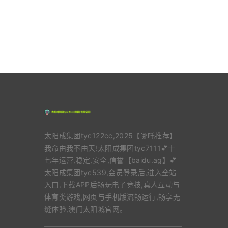
太阳成集团tyc122cc,2025【哪吒推荐】
我命由我不由天!太阳成集团tyc7111💕十
七年运营,稳定,安全,信誉【baidu.ag】💕
太阳成集团tyc539,会员登录后,进入全站
入口,下载APP后畅玩电子竞技,真人互动与
体育类游戏,网页与手机版流畅运行,畅享无
缝体验,澳门太阳城官网。