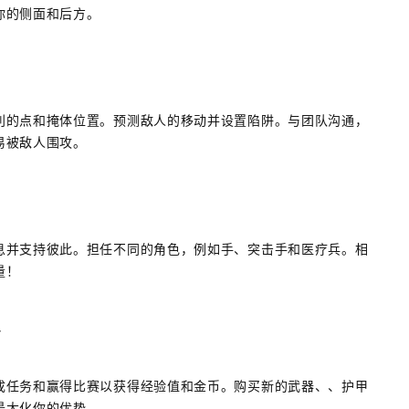
你的侧面和后方。
利的点和掩体位置。预测敌人的移动并设置陷阱。与团队沟通，
易被敌人围攻。
息并支持彼此。担任不同的角色，例如手、突击手和医疗兵。相
量！
备
成任务和赢得比赛以获得经验值和金币。购买新的武器、、护甲
最大化你的优势。