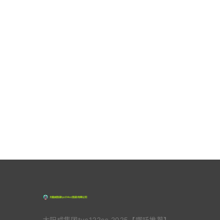
太阳成集团tyc122cc,2025【哪吒推荐】